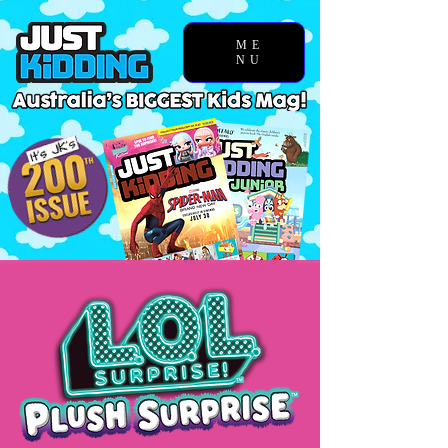
ME
NU